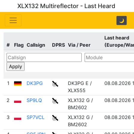
XLX132 Multireflector - Last Heard
🌙
Last heard
#
Flag
Callsign
DPRS
Via / Peer
(Europe/Wa
1
DK3PG
DK3PG E /
08.08.2026 
XLX555
2
SP9LQ
XLX132 G /
08.08.2026 
BM2602
3
SP7VCL
XLX132 G /
08.08.2026 1
BM2602